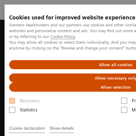
Cookies used for improved website experience
Siemens Healthineers and our partners use cookies and other simil
websites and personalize content and ads. You may find out more a
Siemens Healthineers MedMuseum
Geschichte(n) entdecken
or by referring to our
Cookie Policy
.
You may allow all cookies or select them individually. And you ma
anytime by clicking on the "Review and change your consent" butt
Neurologie
Allow all cookies
Der Schlaganfall
Allow necessary onl
Allow selection
Eine Krankheit, die die Menschheit bewegt
Necessary
Pr
10
min
Statistics
M
Cookie declaration
Show details