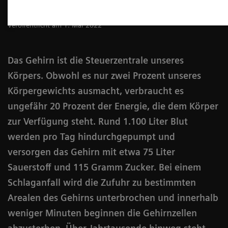
Katharina Schroll-Bakes
Veröffentlicht am 1. Mai 2022
Das Gehirn ist die Steuerzentrale unseres
Körpers. Obwohl es nur zwei Prozent unseres
Körpergewichts ausmacht, verbraucht es
ungefähr 20 Prozent der Energie, die dem Körper
zur Verfügung steht. Rund 1.100 Liter Blut
werden pro Tag hindurchgepumpt und
versorgen das Gehirn mit etwa 75 Liter
Sauerstoff und 115 Gramm Zucker. Bei einem
Schlaganfall wird die Zufuhr zu bestimmten
Arealen des Gehirns unterbrochen und innerhalb
weniger Minuten beginnen die Gehirnzellen