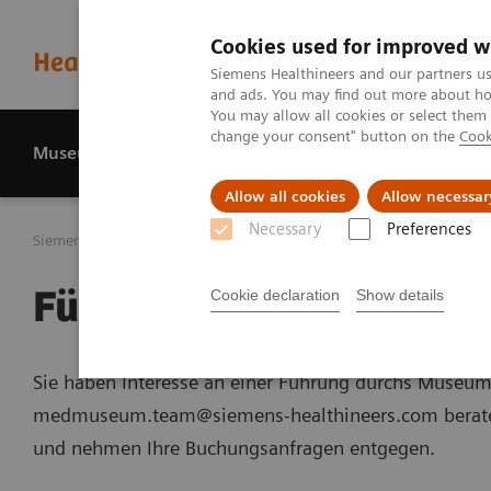
Cookies used for improved w
Siemens Healthineers and our partners us
and ads. You may find out more about how
You may allow all cookies or select them
change your consent" button on the
Cook
Museum
Historie
Über uns
Allow all cookies
Allow necessar
Necessary
Preferences
Siemens Healthineers MedMuseum
Führungen durchs MedMu
Führungen
Cookie declaration
Show details
Sie haben Interesse an einer Führung durchs Museum
medmuseum.team@siemens-healthineers.com beraten
und nehmen Ihre Buchungsanfragen entgegen.