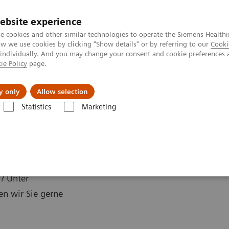
ebsite experience
e cookies and other similar technologies to operate the Siemens Healthi
 we use cookies by clicking "Show details" or by referring to our
Cooki
 individually. And you may change your consent and cookie preferences 
ie Policy
page.
y only
Allow selection
Statistics
Marketing
seum
? Unter
 wir Sie gerne