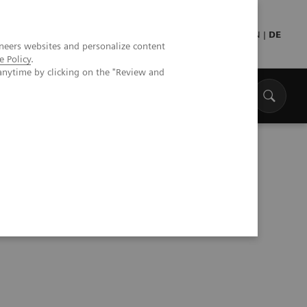
EN
|
DE
neers websites and personalize content
e Policy
.
anytime by clicking on the "Review and